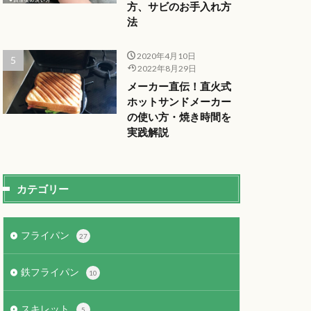
方、サビのお手入れ方
法
2020年4月10日
2022年8月29日
メーカー直伝！直火式
ホットサンドメーカー
の使い方・焼き時間を
実践解説
カテゴリー
フライパン
27
鉄フライパン
10
スキレット
5