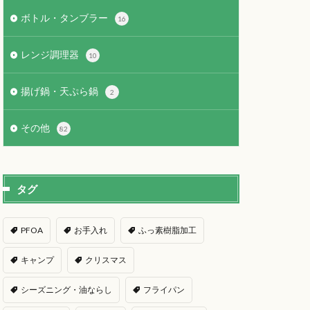
ボトル・タンブラー
16
レンジ調理器
10
揚げ鍋・天ぷら鍋
2
その他
82
タグ
PFOA
お手入れ
ふっ素樹脂加工
キャンプ
クリスマス
シーズニング・油ならし
フライパン