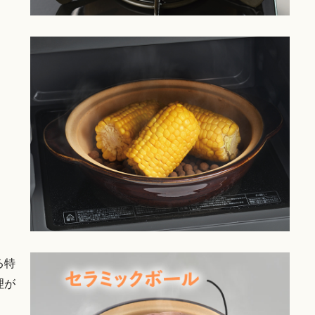
る特
理が