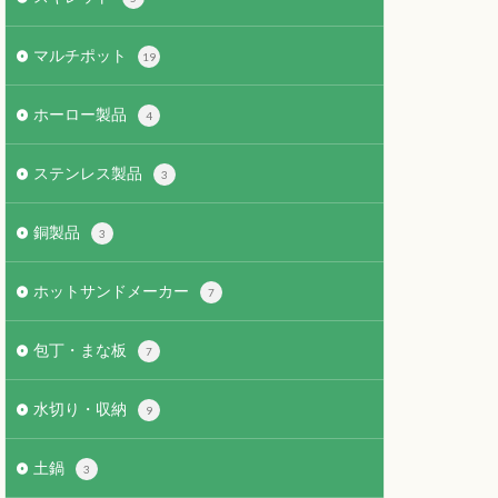
マルチポット
19
ホーロー製品
4
ステンレス製品
3
銅製品
3
ホットサンドメーカー
7
包丁・まな板
7
水切り・収納
9
土鍋
3