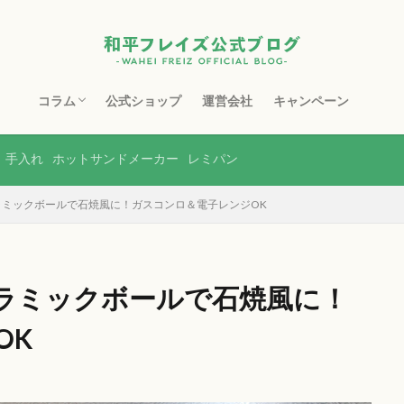
コラム
公式ショップ
運営会社
キャンペーン
フライパン
鉄フライパン
スキレット
マルチポット
ホーロー製品
ステンレス製品
銅製品
ホットサンドメーカー
包丁・まな板
水切り・収納
土鍋
ボトル・タンブラー
レンジ調理器
その他
手入れ
ホットサンドメーカー
レミパン
ラミックボールで石焼風に！ガスコンロ＆電子レンジOK
ラミックボールで石焼風に！
OK