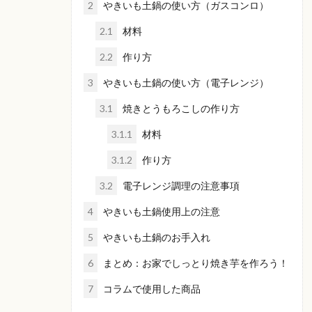
2
やきいも土鍋の使い方（ガスコンロ）
2.1
材料
2.2
作り方
3
やきいも土鍋の使い方（電子レンジ）
3.1
焼きとうもろこしの作り方
3.1.1
材料
3.1.2
作り方
3.2
電子レンジ調理の注意事項
4
やきいも土鍋使用上の注意
5
やきいも土鍋のお手入れ
6
まとめ：お家でしっとり焼き芋を作ろう！
7
コラムで使用した商品