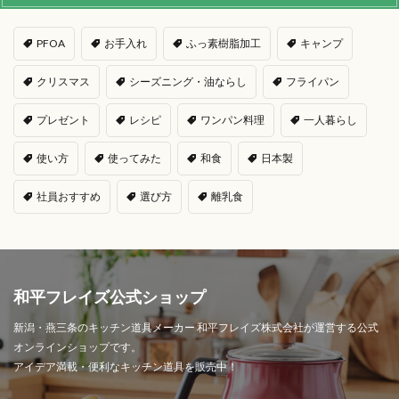
PFOA
お手入れ
ふっ素樹脂加工
キャンプ
クリスマス
シーズニング・油ならし
フライパン
プレゼント
レシピ
ワンパン料理
一人暮らし
使い方
使ってみた
和食
日本製
社員おすすめ
選び方
離乳食
和平フレイズ公式ショップ
新潟・燕三条のキッチン道具メーカー 和平フレイズ株式会社が運営する公式
オンラインショップです。
アイデア満載・便利なキッチン道具を販売中！