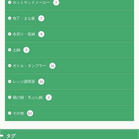
ホットサンドメーカー
7
包丁・まな板
7
水切り・収納
9
土鍋
3
ボトル・タンブラー
16
レンジ調理器
10
揚げ鍋・天ぷら鍋
2
その他
82
タグ