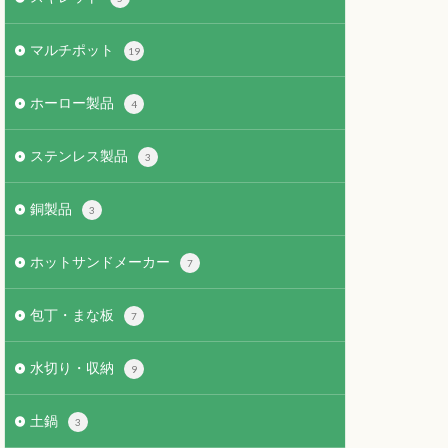
マルチポット
19
ホーロー製品
4
ステンレス製品
3
銅製品
3
ホットサンドメーカー
7
包丁・まな板
7
水切り・収納
9
土鍋
3