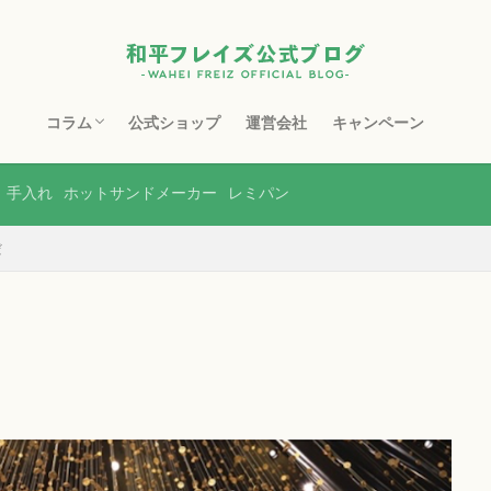
コラム
公式ショップ
運営会社
キャンペーン
フライパン
鉄フライパン
スキレット
マルチポット
ホーロー製品
ステンレス製品
銅製品
ホットサンドメーカー
包丁・まな板
水切り・収納
土鍋
ボトル・タンブラー
レンジ調理器
その他
手入れ
ホットサンドメーカー
レミパン
だ