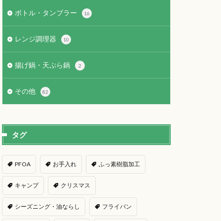
ボトル・タンブラー
16
レンジ調理器
10
揚げ鍋・天ぷら鍋
2
その他
82
タグ
PFOA
お手入れ
ふっ素樹脂加工
キャンプ
クリスマス
シーズニング・油ならし
フライパン