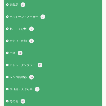
銅製品
3
ホットサンドメーカー
7
包丁・まな板
7
水切り・収納
9
土鍋
3
ボトル・タンブラー
16
レンジ調理器
10
揚げ鍋・天ぷら鍋
2
その他
82