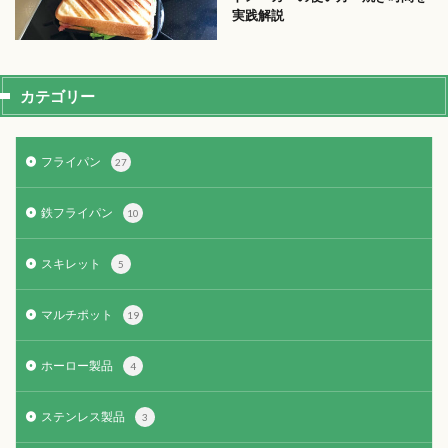
実践解説
カテゴリー
フライパン
27
鉄フライパン
10
スキレット
5
マルチポット
19
ホーロー製品
4
ステンレス製品
3