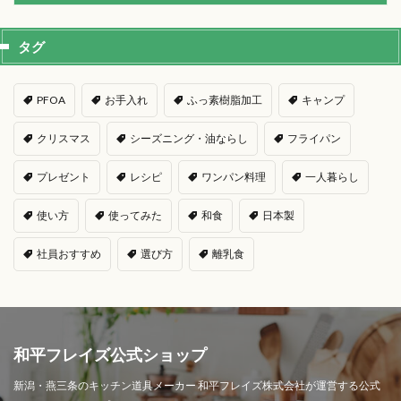
タグ
PFOA
お手入れ
ふっ素樹脂加工
キャンプ
クリスマス
シーズニング・油ならし
フライパン
プレゼント
レシピ
ワンパン料理
一人暮らし
使い方
使ってみた
和食
日本製
社員おすすめ
選び方
離乳食
和平フレイズ公式ショップ
新潟・燕三条のキッチン道具メーカー 和平フレイズ株式会社が運営する公式