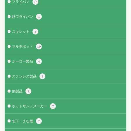
フライパン
27
鉄フライパン
10
スキレット
5
マルチポット
19
ホーロー製品
4
ステンレス製品
3
銅製品
3
ホットサンドメーカー
7
包丁・まな板
7