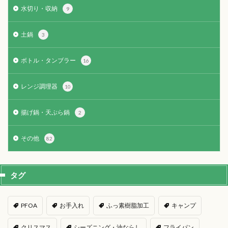
水切り・収納
9
土鍋
3
ボトル・タンブラー
16
レンジ調理器
10
揚げ鍋・天ぷら鍋
2
その他
82
タグ
PFOA
お手入れ
ふっ素樹脂加工
キャンプ
クリスマス
シーズニング・油ならし
フライパン