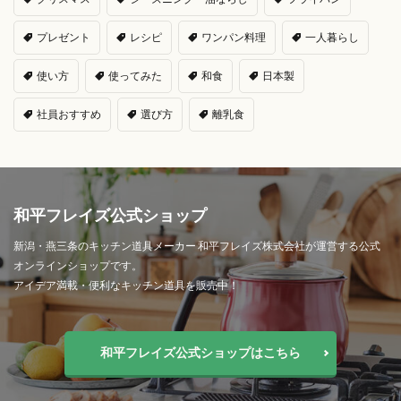
プレゼント
レシピ
ワンパン料理
一人暮らし
使い方
使ってみた
和食
日本製
社員おすすめ
選び方
離乳食
和平フレイズ公式ショップ
新潟・燕三条のキッチン道具メーカー 和平フレイズ株式会社が運営する公式
オンラインショップです。
アイデア満載・便利なキッチン道具を販売中！
和平フレイズ公式ショップはこちら