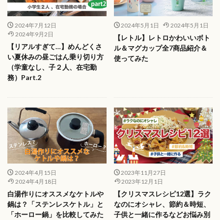
2024年7月12日
2024年5月1日
2024年5月1日
2024年9月2日
【レトル】レトロかわいいボト
【リアルすぎて…】めんどくさ
ル＆マグカップ全7商品紹介＆
い夏休みの昼ごはん乗り切り方
使ってみた
（学童なし、子２人、在宅勤
務）Part.2
2024年4月15日
2023年11月27日
2024年4月18日
2023年12月1日
白湯作りにオススメなケトルや
【クリスマスレシピ12選】ラク
鍋は？「ステンレスケトル」と
なのにオシャレ、節約＆時短、
「ホーロー鍋」を比較してみた
子供と一緒に作るなどお悩み別