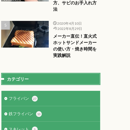
方、サビのお手入れ方
法
2020年4月10日
2022年8月29日
メーカー直伝！直火式
ホットサンドメーカー
の使い方・焼き時間を
実践解説
カテゴリー
フライパン
27
鉄フライパン
10
スキレット
5