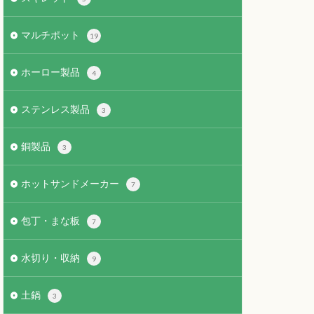
マルチポット
19
ホーロー製品
4
ステンレス製品
3
銅製品
3
ホットサンドメーカー
7
包丁・まな板
7
水切り・収納
9
土鍋
3