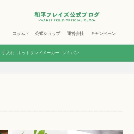
コラム
公式ショップ
運営会社
キャンペーン
フライパン
鉄フライパン
スキレット
マルチポット
ホーロー製品
ステンレス製品
銅製品
ホットサンドメーカー
包丁・まな板
水切り・収納
土鍋
ボトル・タンブラー
レンジ調理器
その他
手入れ
ホットサンドメーカー
レミパン