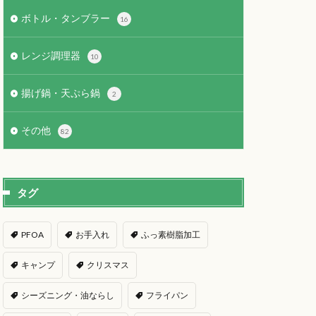
ボトル・タンブラー
16
レンジ調理器
10
揚げ鍋・天ぷら鍋
2
その他
82
タグ
PFOA
お手入れ
ふっ素樹脂加工
キャンプ
クリスマス
シーズニング・油ならし
フライパン