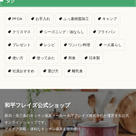
タグ
PFOA
お手入れ
ふっ素樹脂加工
キャンプ
クリスマス
シーズニング・油ならし
フライパン
プレゼント
レシピ
ワンパン料理
一人暮らし
使い方
使ってみた
和食
日本製
社員おすすめ
選び方
離乳食
和平フレイズ公式ショップ
新潟・燕三条のキッチン道具メーカー 和平フレイズ株式会社が運営する公式
オンラインショップです。
アイデア満載・便利なキッチン道具を販売中！