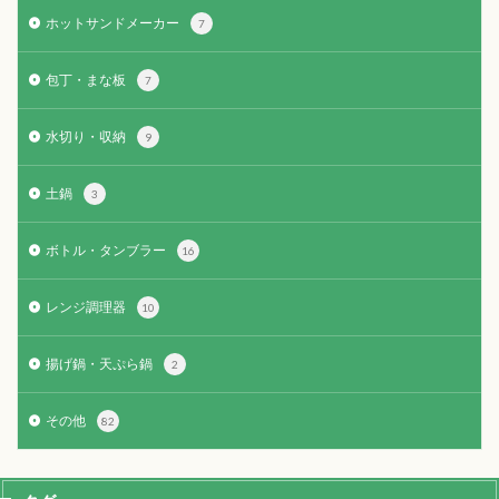
ホットサンドメーカー
7
包丁・まな板
7
水切り・収納
9
土鍋
3
ボトル・タンブラー
16
レンジ調理器
10
揚げ鍋・天ぷら鍋
2
その他
82