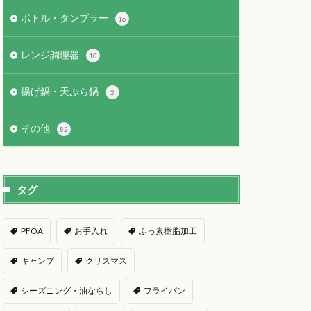
ボトル・タンブラー
16
レンジ調理器
10
揚げ鍋・天ぷら鍋
2
その他
82
タグ
PFOA
お手入れ
ふっ素樹脂加工
キャンプ
クリスマス
シーズニング・油ならし
フライパン