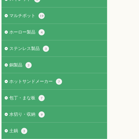
マルチポット
19
ホーロー製品
4
ステンレス製品
3
銅製品
3
ホットサンドメーカー
7
包丁・まな板
7
水切り・収納
9
土鍋
3