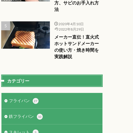
方、サビのお手入れ方
法
2020年4月10日
2022年8月29日
メーカー直伝！直火式
ホットサンドメーカー
の使い方・焼き時間を
実践解説
カテゴリー
フライパン
27
鉄フライパン
10
スキレット
5