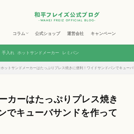
コラム
公式ショップ
運営会社
キャンペーン
フライパン
鉄フライパン
スキレット
マルチポット
ホーロー製品
ステンレス製品
銅製品
ホットサンドメーカー
包丁・まな板
水切り・収納
土鍋
ボトル・タンブラー
レンジ調理器
その他
手入れ
ホットサンドメーカー
レミパン
なホットサンドメーカーはたっぷりプレス焼きに便利！ワイドサンドパンでキューバ
ーカーはたっぷりプレス焼き
ンでキューバサンドを作って