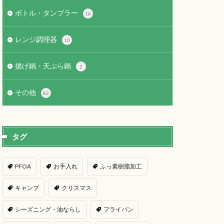
ボトル・タンブラー
16
レンジ調理器
10
揚げ鍋・天ぷら鍋
2
その他
82
タグ
PFOA
お手入れ
ふっ素樹脂加工
キャンプ
クリスマス
シーズニング・油ならし
フライパン