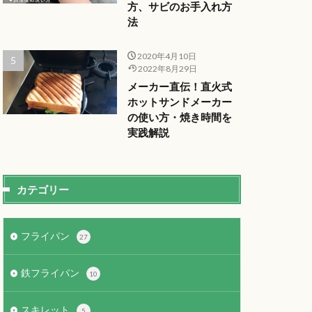
方、サビのお手入れ方
法
2020年4月10日
2022年8月29日
メーカー直伝！直火式
ホットサンドメーカー
の使い方・焼き時間を
実践解説
カテゴリー
フライパン
27
鉄フライパン
10
スキレット
5