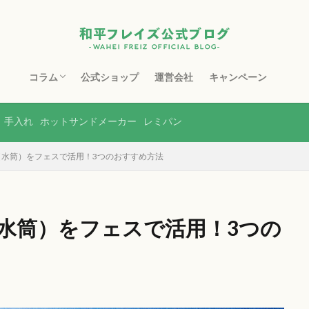
コラム
公式ショップ
運営会社
キャンペーン
フライパン
鉄フライパン
スキレット
マルチポット
ホーロー製品
ステンレス製品
銅製品
ホットサンドメーカー
包丁・まな板
水切り・収納
土鍋
ボトル・タンブラー
レンジ調理器
その他
手入れ
ホットサンドメーカー
レミパン
（水筒）をフェスで活用！3つのおすすめ方法
水筒）をフェスで活用！3つの