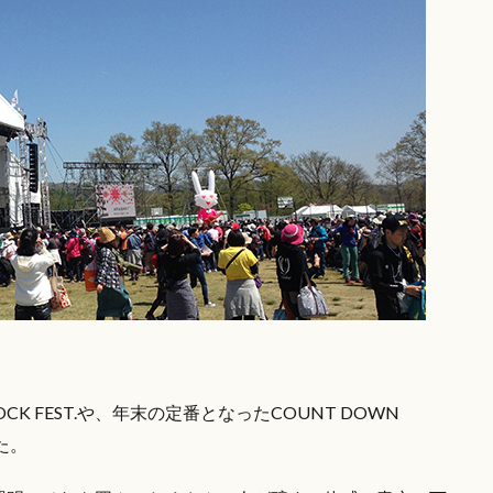
。
CK FEST.や、年末の定番となったCOUNT DOWN
た。