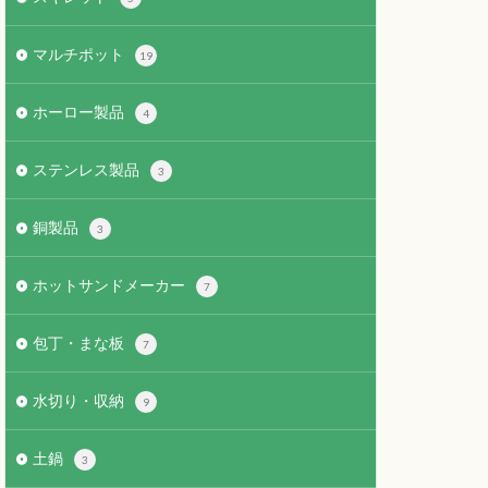
マルチポット
19
ホーロー製品
4
ステンレス製品
3
銅製品
3
ホットサンドメーカー
7
包丁・まな板
7
水切り・収納
9
土鍋
3