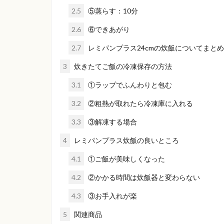
2.5
⑤蒸らす：10分
2.6
⑥できあがり
2.7
レミパンプラス24cmの炊飯についてまとめ
3
炊きたてご飯の冷凍保存の方法
3.1
①ラップでふんわりと包む
3.2
②粗熱が取れたら冷凍庫に入れる
3.3
③解凍する場合
4
レミパンプラス炊飯の良いところ
4.1
①ご飯が美味しくなった
4.2
②かかる時間は炊飯器と変わらない
4.3
③お手入れが楽
5
関連商品