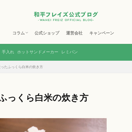
コラム
公式ショップ
運営会社
キャンペーン
フライパン
鉄フライパン
スキレット
マルチポット
ホーロー製品
ステンレス製品
銅製品
ホットサンドメーカー
包丁・まな板
水切り・収納
土鍋
ボトル・タンブラー
レンジ調理器
その他
手入れ
ホットサンドメーカー
レミパン
使ったふっくら白米の炊き方
ふっくら白米の炊き方