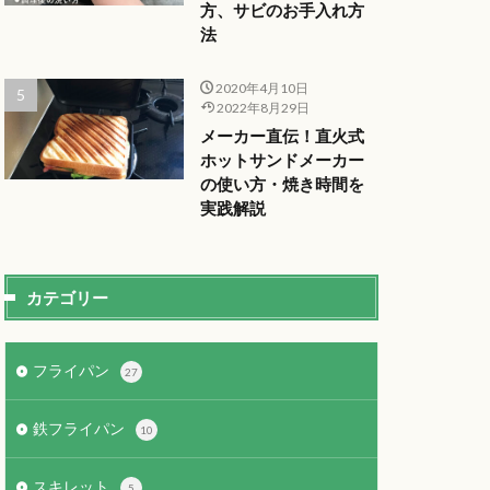
方、サビのお手入れ方
法
2020年4月10日
2022年8月29日
メーカー直伝！直火式
ホットサンドメーカー
の使い方・焼き時間を
実践解説
カテゴリー
フライパン
27
鉄フライパン
10
スキレット
5