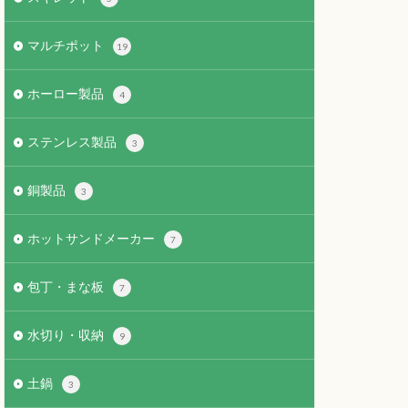
マルチポット
19
ホーロー製品
4
ステンレス製品
3
銅製品
3
ホットサンドメーカー
7
包丁・まな板
7
水切り・収納
9
土鍋
3