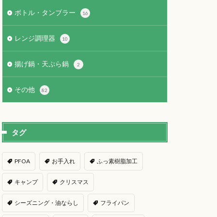
ボトル・タンブラー
16
レンジ調理器
10
揚げ鍋・天ぷら鍋
2
その他
82
タグ
PFOA
お手入れ
ふっ素樹脂加工
キャンプ
クリスマス
シーズニング・油ならし
フライパン