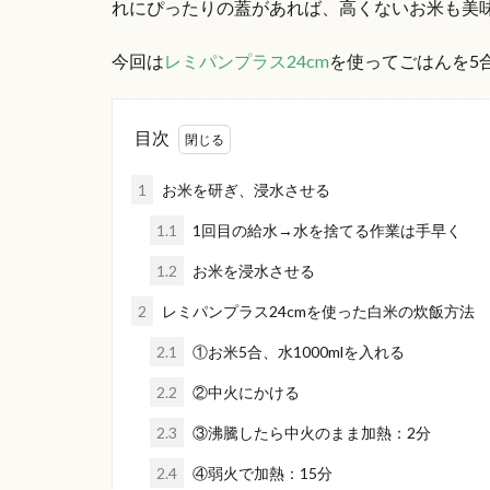
れにぴったりの蓋があれば、高くないお米も美
今回は
レミパンプラス24cm
を使ってごはんを5
目次
1
お米を研ぎ、浸水させる
1.1
1回目の給水→水を捨てる作業は手早く
1.2
お米を浸水させる
2
レミパンプラス24cmを使った白米の炊飯方法
2.1
①お米5合、水1000mlを入れる
2.2
②中火にかける
2.3
③沸騰したら中火のまま加熱：2分
2.4
④弱火で加熱：15分